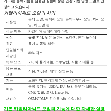
기구)는 동백기름을 심혈관 질환에 좋은 건강 기반 영양 오일로 권
장하고 있습니다.
카멜리아씨드 오일의 사양
동백 오일, 동백씨 오일, 동백나무씨 오일, 차씨 오
제품명
일, 차 오일 등
식물 이름
카멜리아 올레이페라 아벨
색상
물빛 흰색, 밝은 노란색, 노란색, 진한 노란색
원료
유기농 동백 씨앗
단일불포화
80% 최소
지방산
특수 요소
VE, 차 폴리페놀, 스쿠알렌, 식물 스테롤 등
응용 프로
식용, 화장품, 제약, 산업용 등
그램
기능
노화방지, 면역체계 개선, 산화저항성 등
중국 유기농, USDA, EU, JAS, 풍부한 셀레늄,
인증
GMP, 할랄, 코셔, Haccp 등.
서비스
OEM/ODM은 원스톱 서비스입니다
기본
카멜리아씨드 오일의 기능에 대한 자세한 설명