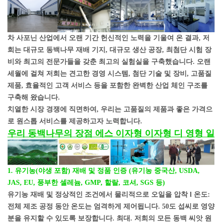
차 사포닌 산업에서 오랜 기간 헌신적인 노력을 기울여 온 결과, 저
희는 대규모 동백나무 재배 기지, 대규모 생산 공장, 최첨단 시험 장
비와 최고의 전문가들을 갖춘 최고의 실험실을 구축했습니다. 오랜
세월에 걸쳐 저희는 견고한 경영 시스템, 첨단 기술 및 장비, 고품질
제품, 효율적인 고객 서비스 등을 포함한 완벽한 산업 체인 구조를
구축해 왔습니다.
치열한 시장 경쟁에 직면하여, 우리는 고품질의 제품과 좋은 가격으
로 원스톱 서비스를 제공하고자 노력합니다.
우리 동백나무의 장점
에스
이자형
이자형
디
영형
일
1. 유기농(야생 포함) 재배 및 정품 인증
(유기농 중국산, USDA,
JAS, EU, 풍부한 셀레늄, GMP, 할랄, 코셔, SGS 등)
유기농 재배 및 정상적인 조건에서 물리적으로 오일을 압착
l 온도:
전체 제조 공정 동안 온도는 엄격하게 제어됩니다.
50도 섭씨로 영양
분을 유지할 수 있도록 보장합니다.
최대. 저희의 모든 동백 씨앗 원