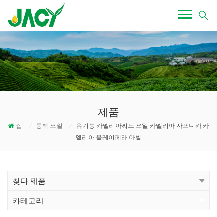
제품
집
/
동백 오일
/
유기농 카멜리아씨드 오일 카멜리아 자포니카 카
멜리아 올레이페라 아벨
찾다 제품
카테고리