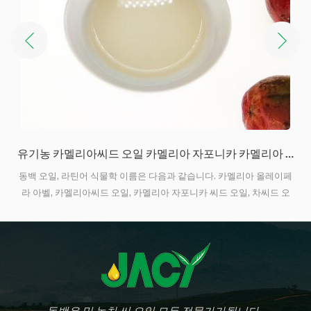
니카 카멜리아 올레이페라 아벨
유기농 카멜리아씨드 오일 카멜리아 자포니카 카멜리아 올레이페라 아벨
페
동백 오일, 라틴어 식물학 이름은 다음과 같습니다. 카멜리아 올레이페
라 아벨, 카멜리아씨드 오일, 카멜리아자포니카씨드 오일, 차씨드 오일,
유
차 오일 등으로도 불립니다. 카멜리아 오일 있었다 가장 우수한 목질유
양
로 칭찬받았습니다. 올레산, 리놀레산, 차폴리페놀, VE, 스쿠알렌 등 다
,
양한 항산화제 함량이 가장 풍부합니다. . 카멜리아 오일은 요리, 화장
품, 의학, 산업용 등 다양한 용도로 사용됩니다.
동백유 및 녹차 씨 오일 모두 전문가가됩니다..