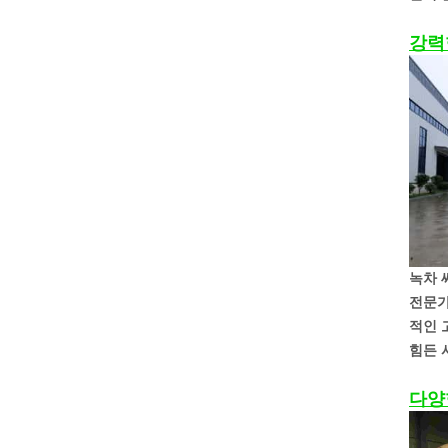
강력
녹차 
전문가
적인 
힘든 
다양