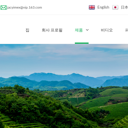
English
日
jacyimex@vip.163.com
집
회사 프로필
제품
비디오