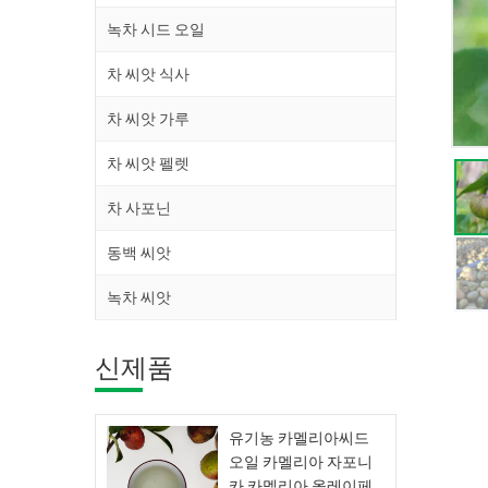
녹차 시드 오일
차 씨앗 식사
차 씨앗 가루
차 씨앗 펠렛
차 사포닌
동백 씨앗
녹차 씨앗
신제품
유기농 카멜리아씨드
오일 카멜리아 자포니
카 카멜리아 올레이페