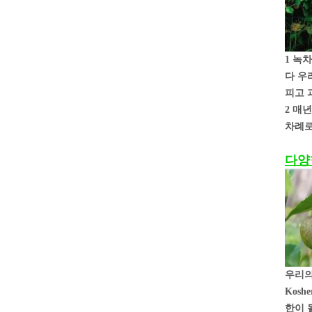
1 녹
다 우
피고 
2 매
차례로
다양
우리의
Kos
한이 