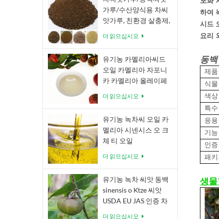
포화 
가루/수산양식용 차씨
하여 
앗가루, 친환경 살충제,
시드 
유기 비료 Camellia
더 읽으십시오
요리 
Oleifera Camellia
Japonica
유기농 카멜리아씨드
동백
오일 카멜리아 자포니
제품
카 카멜리아 올레이페
식물
라 아벨
더 읽으십시오
색상
특수
유기농 녹차씨 오일 카
응용
멜리아 시넨시스 오 크
기능
체 티 오일
인증
더 읽으십시오
패키
유기농 녹차 씨앗 동백
생물
sinensis o Ktze 씨앗
USDA EU JAS 인증 차
씨앗
더 읽으십시오