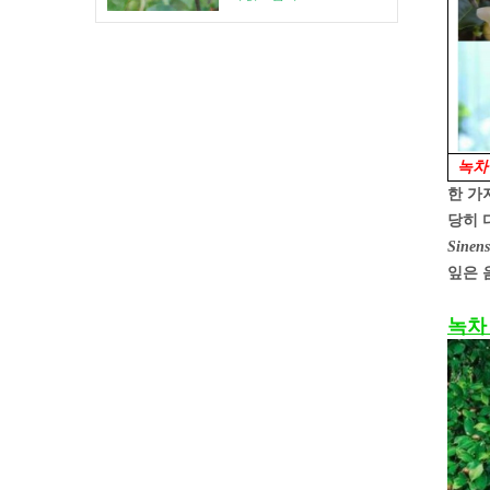
녹차 
한 가
당히 
Sinens
잎은 
녹차