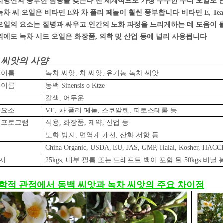
지방산의 풍부한 함량을 갖는다 전 세계적으로 가장 우수한 우디 오일로 
녹차 씨 오일은 비타민 E와 차 폴리 페놀이 훨씬 풍부합니다 비타민 E, Tea P
오일의 요소는 질병과 싸우고 인간의 노화 과정을 느리게하는 데 도움이 
외에도 녹차 시드 오일은 화장품, 의학 및 산업 등에 널리 사용됩니다
 씨앗의 사양
 이름
녹차 씨앗, 차 씨앗, 유기농 녹차 씨앗
 이름
동백 Sinensis o Ktze
갈색, 어두운
 요소
VE, 차 폴리 페놀, 스쿠알렌, 피토스테롤 등
 프로그램
식용, 화장품, 제약, 산업 등
노화 방지, 면역계 개선, 산화 저항 등
China Organic, USDA, EU, JAS, GMP, Halal, Kosher, HAC
지
25kgs, 내부 필름 또는 드래프트 백이 포함 된 50kgs 
학적 관점에서 동백 씨앗과 녹차 씨앗의 주요 차이점