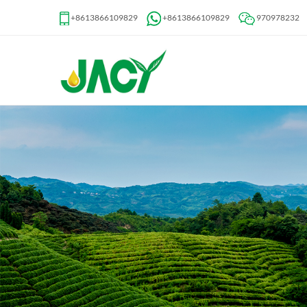
+8613866109829
+8613866109829
970978232