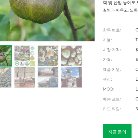
학 및 산업 등에도
질병과 싸우고, 노화
항목 번호:
G
지불:
T
시장 가격:
가격:
$
제품 기원:
C
색상:
D
MOQ:
1
배송 포트:
C
리드 타임:
3
지금 문의