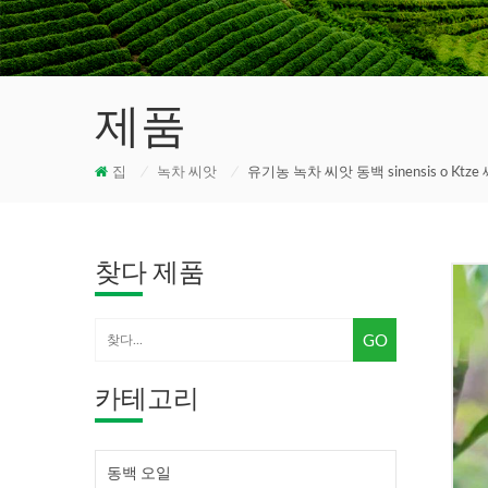
제품
집
/
녹차 씨앗
/
유기농 녹차 씨앗 동백 sinensis o Ktze
찾다 제품
카테고리
동백 오일