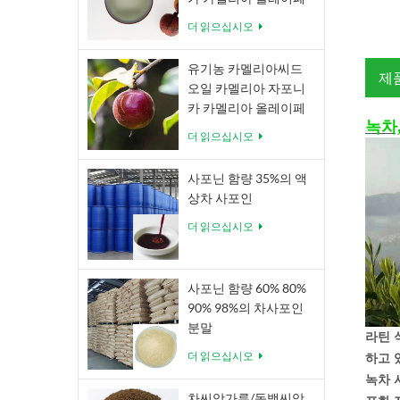
라 아벨
더 읽으십시오
유기농 카멜리아씨드
제
오일 카멜리아 자포니
카 카멜리아 올레이페
녹차
라 아벨
더 읽으십시오
사포닌 함량 35%의 액
상차 사포인
더 읽으십시오
사포닌 함량 60% 80%
90% 98%의 차사포인
분말
라틴 
더 읽으십시오
하고 
녹차 
차씨앗가루/동백씨앗