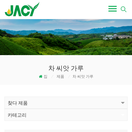
차 씨앗 가루
집
/
제품
/
차 씨앗 가루
찾다 제품
카테고리