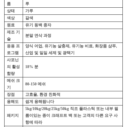
름
루
상태
가루
색상
갈색
원료
유기 동백 종자
제조 기
분말 연삭 과정
술
응용 프
양식 어업, 유기농 살충제, 유기농 비료, 화장품 샴푸,
로그램
산업 및 일일 세제 및 광택기
사포닌
의 활성
18% 분
함량
메쉬 크
80-150 메쉬
기
장점
고효율, 환경 친화적
용해도
쉽게 용해됩니다
5kg/10kg/20kg/25kg/50kg 직조 플라스틱 또는 내부 필
패키지
름이있는 종이 크래프트 백 또는 고객의 다른 요구 사
항에 따라