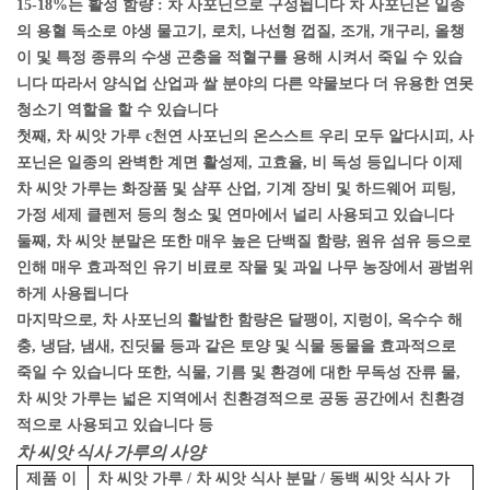
15-18%는 활성 함량 : 차 사포닌으로 구성됩니다 차 사포닌은 일종
의 용혈 독소로 야생 물고기, 로치, 나선형 껍질, 조개, 개구리, 올챙
이 및 특정 종류의 수생 곤충을 적혈구를 용해 시켜서 죽일 수 있습
니다 따라서 양식업 산업과 쌀 분야의 다른 약물보다 더 유용한 연못
청소기 역할을 할 수 있습니다
첫째, 차 씨앗 가루 c
천연 사포닌의 온스스트 우리 모두 알다시피, 사
포닌은 일종의 완벽한 계면 활성제, 고효율, 비 독성 등입니다 이제
차 씨앗 가루는 화장품 및 샴푸 산업, 기계 장비 및 하드웨어 피팅,
가정 세제 클렌저 등의 청소 및 연마에서 널리 사용되고 있습니다
둘째, 차 씨앗 분말은 또한 매우 높은 단백질 함량, 원유 섬유 등으로
인해 매우 효과적인 유기 비료로 작물 및 과일 나무 농장에서 광범위
하게 사용됩니다
마지막으로, 차 사포닌의 활발한 함량은 달팽이, 지렁이, 옥수수 해
충, 냉담, 냄새, 진딧물 등과 같은 토양 및 식물 동물을 효과적으로
죽일 수 있습니다 또한, 식물, 기름 및 환경에 대한 무독성 잔류 물,
차 씨앗 가루는 넓은 지역에서 친환경적으로 공동 공간에서 친환경
적으로 사용되고 있습니다 등
차 씨앗 식사 가루의 사양
제품 이
차 씨앗 가루 / 차 씨앗 식사 분말 / 동백 씨앗 식사 가