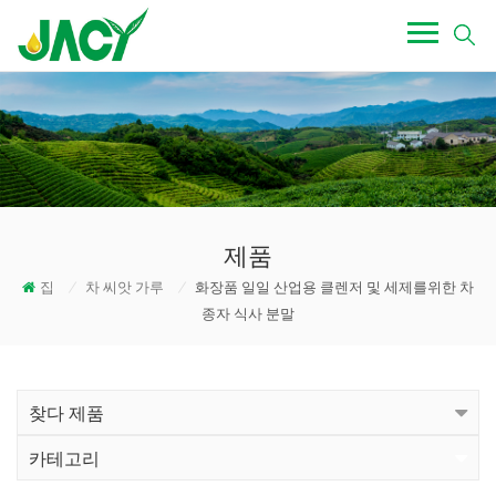
제품
집
/
차 씨앗 가루
/
화장품 일일 산업용 클렌저 및 세제를위한 차
종자 식사 분말
찾다 제품
카테고리