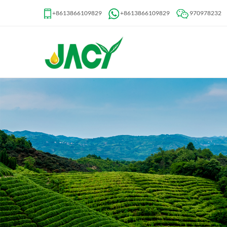
+8613866109829
+8613866109829
970978232