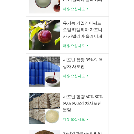
라 아벨
더 읽으십시오
유기농 카멜리아씨드
오일 카멜리아 자포니
카 카멜리아 올레이페
라 아벨
더 읽으십시오
사포닌 함량 35%의 액
상차 사포인
더 읽으십시오
사포닌 함량 60% 80%
90% 98%의 차사포인
분말
더 읽으십시오
차씨앗가루/동백씨앗