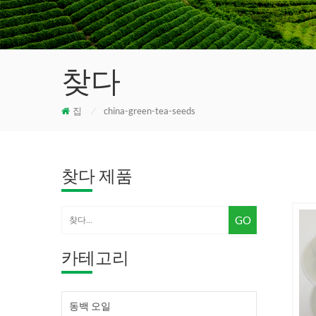
찾다
집
/
china-green-tea-seeds
찾다 제품
카테고리
동백 오일