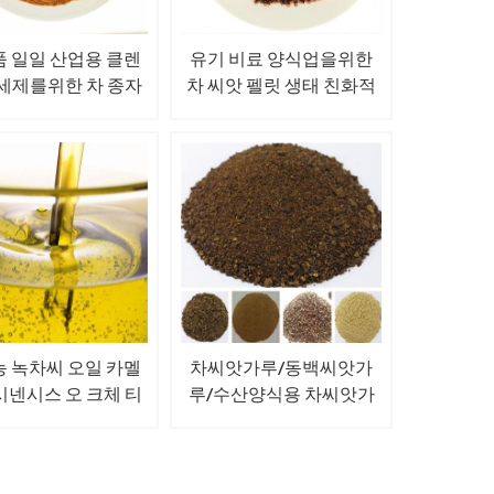
 일일 산업용 클렌
유기 비료 양식업을위한
 세제를위한 차 종자
차 씨앗 펠릿 생태 친화적
식사 분말
인 살충제
 녹차씨 오일 카멜
차씨앗가루/동백씨앗가
시넨시스 오 크체 티
루/수산양식용 차씨앗가
오일
루, 친환경 살충제, 유기 비
료 Camellia Oleifera
Camellia Japonica