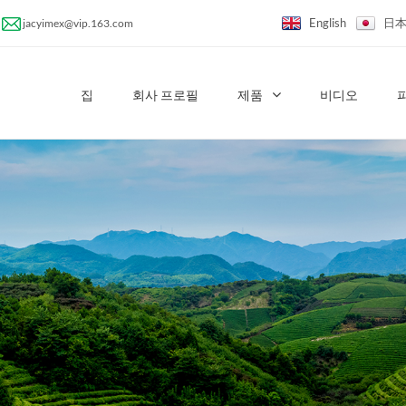
English
日
jacyimex@vip.163.com
집
회사 프로필
제품
비디오