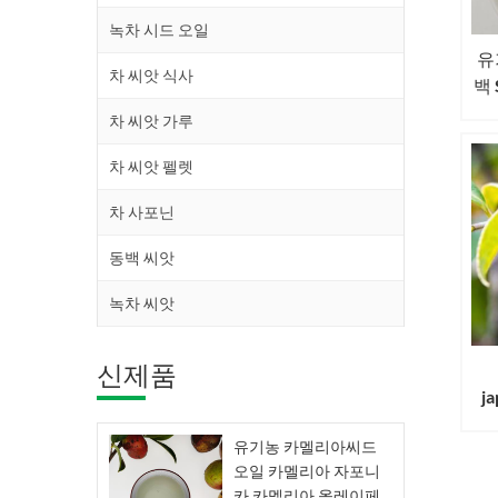
녹차 시드 오일
유
차 씨앗 식사
백 
차 씨앗 가루
차 씨앗 펠렛
차 사포닌
동백 씨앗
녹차 씨앗
신제품
j
유기농 카멜리아씨드
오일 카멜리아 자포니
카 카멜리아 올레이페