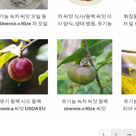
기농 녹차 씨앗 오일 동
차 씨앗 식사/동백 씨앗 식
화장품
Sinensis o Ktze 차 오일
사 양식, 생태 병원, 유기농
저 및
비료 동백 Oleifera
Camellia japonica
유기 동백 시드 동백
유기농 녹차 씨앗 동백
유기농
aponica 씨앗 USDA EU
sinensis o Ktze 씨앗
리아 
JAS 인증 동백 씨앗
USDA EU JAS 인증 차 씨
앗
1
2