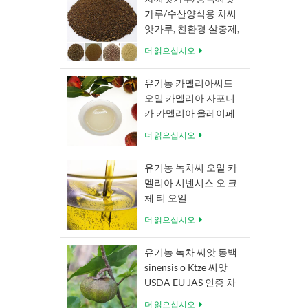
가루/수산양식용 차씨
앗가루, 친환경 살충제,
유기 비료 Camellia
더 읽으십시오
Oleifera Camellia
Japonica
유기농 카멜리아씨드
오일 카멜리아 자포니
카 카멜리아 올레이페
라 아벨
더 읽으십시오
유기농 녹차씨 오일 카
멜리아 시넨시스 오 크
체 티 오일
더 읽으십시오
유기농 녹차 씨앗 동백
sinensis o Ktze 씨앗
USDA EU JAS 인증 차
씨앗
더 읽으십시오