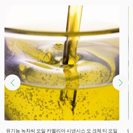
유기농 녹차 씨앗 동백 sinensis o Ktze 씨앗 USDA EU JAS 인증 차 씨앗