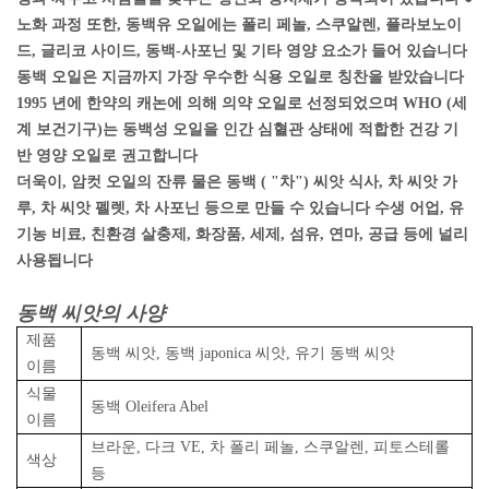
노화 과정 또한, 동백유 오일에는 폴리 페놀, 스쿠알렌, 플라보노이
드, 글리코 사이드, 동백-사포닌 및 기타 영양 요소가 들어 있습니다
동백 오일은 지금까지 가장 우수한 식용 오일로 칭찬을 받았습니다
1995 년에 한약의 캐논에 의해 의약 오일로 선정되었으며 WHO (세
계 보건기구)는 동백성 오일을 인간 심혈관 상태에 적합한 건강 기
반 영양 오일로 권고합니다
더욱이, 암컷 오일의 잔류 물은 동백 ( "차") 씨앗 식사, 차 씨앗 가
루, 차 씨앗 펠렛, 차 사포닌 등으로 만들 수 있습니다 수생 어업, 유
기농 비료, 친환경 살충제, 화장품, 세제, 섬유, 연마, 공급 등에 널리
사용됩니다
동백 씨앗의 사양
제품
동백 씨앗, 동백 japonica 씨앗, 유기 동백 씨앗
이름
식물
동백 Oleifera Abel
이름
브라운, 다크 VE, 차 폴리 페놀, 스쿠알렌, 피토스테롤
색상
등