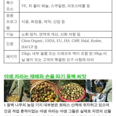
특수
VE, 차 폴리 페놀, 스쿠알렌, 피토스테롤 등
요소
응용
프로그
식용, 화장품, 제약, 산업 등
램
기능
노화 방지, 면역계 개선, 산화 저항 등
China Organic, USDA, EU, JAS, GMP, Halal, Kosher,
인증
HACCP 등
25kgs, 내부 필름 또는 드래프트 백이 포함 된 50kgs 비
패키지
닐 봉지 또는 고객의 특별한 요구 사항에 따라
야생 자라는 재배와 손을 따기 동백 씨앗
1 동백 나무의 농장 기지 대부분은 로테스 산맥에 위치하고 있으며
인공 작업 흔적이없는 야생 자라는 야생 그들은 실제로 자연의 선물