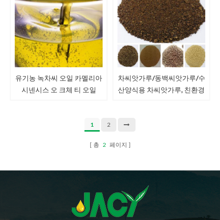
유기농 녹차씨 오일 카멜리아
차씨앗가루/동백씨앗가루/수
시넨시스 오 크체 티 오일
산양식용 차씨앗가루, 친환경
살충제, 유기 비료 Camellia
Oleifera Camellia Japonica
1
2
총
2
페이지