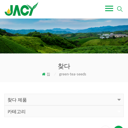
찾다
집
/
green-tea-seeds
찾다 제품
카테고리