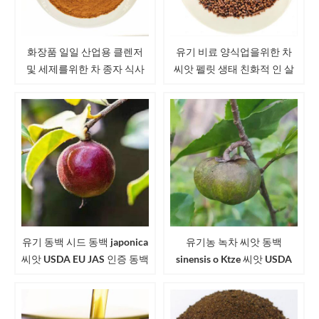
화장품 일일 산업용 클렌저
유기 비료 양식업을위한 차
및 세제를위한 차 종자 식사
씨앗 펠릿 생태 친화적 인 살
분말
충제
유기 동백 시드 동백 japonica
유기농 녹차 씨앗 동백
씨앗 USDA EU JAS 인증 동백
sinensis o Ktze 씨앗 USDA
씨앗
EU JAS 인증 차 씨앗